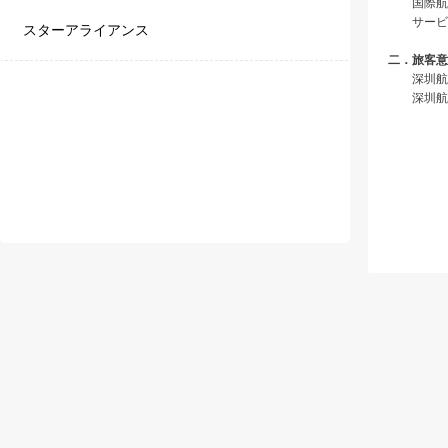
国際航空
サービ
スターアライアンス
二．旅客意
深圳航空
深圳航